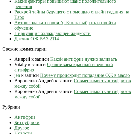
Какие факторы повышают шанс положительного
решения
Раскрой тайны будущего с помощью онлайн гадания на
Таро
Автошкола категория А, Б: как выбрать и пройти
обучение
Циркуляция охлаждающей жидкости
Датчик ОЖ ВАЗ 2114
Свежие комментарии
Андрей
к записи
Какой антифриз нужно заливать
Vitaliy
к записи
Сравниваем красный и зеленый
антифриз
jen
к записи
Почему происходит попадание ОЖ в масло
Вороненко Андрей
к записи
Совместимость антифризов
между собой
Вороненко Андрей
к записи
Совместимость антифризов
между собой
Рубрики
Антифриз
Без рубрики
Другое
Новости