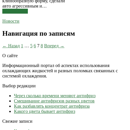
клинообразную форму, сделали
авто агрессивным и…
Читать далее
Новости
Навигация по записям
← Назад
1
…
5
6
7
8
Вперед →
О сайте
Информационный портал об аспектах использования
охлаждающих жидкостей и разных поломках связанных с
системой охлаждения.
Выбор редакции
Через сколько времени меняют антифриз
Cмешивание антифризов разных цветов
Как разбавлять концентрат антифриза
Какого цвета бывает антифриз
Свежие записи