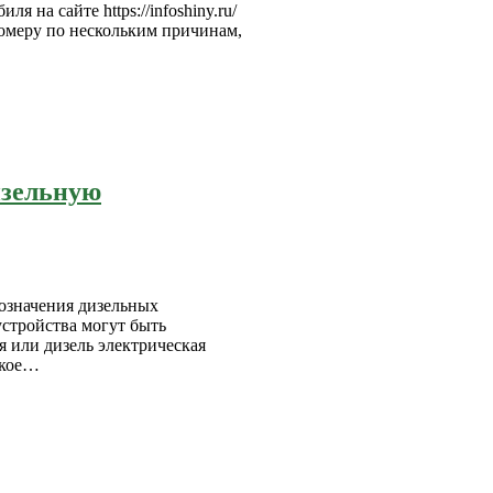
 на сайте https://infoshiny.ru/
омеру по нескольким причинам,
изельную
означения дизельных
устройства могут быть
я или дизель электрическая
акое…