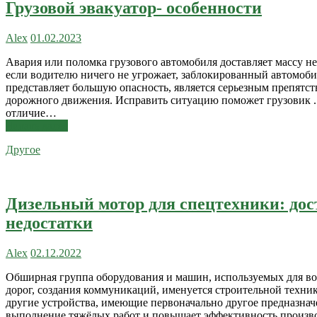
Грузовой эвакуатор- особенности
Alex
01.02.2023
Авария или поломка грузового автомобиля доставляет массу н
если водителю ничего не угрожает, заблокированный автомоби
представляет большую опасность, является серьезным препятст
дорожного движения. Исправить ситуацию поможет грузовик . 
отличие…
Читать далее
Другое
Дизельный мотор для спецтехники: дос
недостатки
Alex
02.12.2022
Обширная группа оборудования и машин, используемых для во
дорог, создания коммуникаций, именуется строительной техник
другие устройства, имеющие первоначально другое предназнач
выполнение тяжёлых работ и повышает эффективность произв