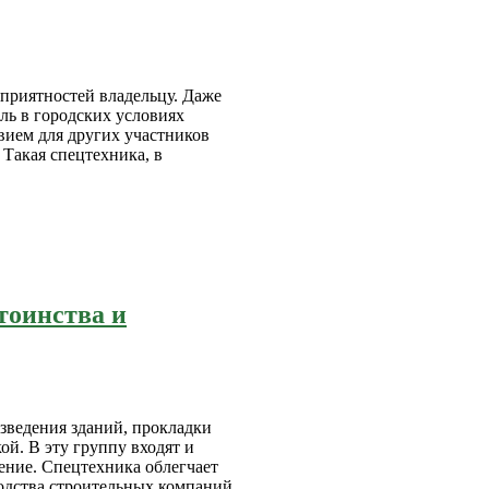
еприятностей владельцу. Даже
ль в городских условиях
вием для других участников
Такая спецтехника, в
тоинства и
зведения зданий, прокладки
ой. В эту группу входят и
ение. Спецтехника облегчает
одства строительных компаний.