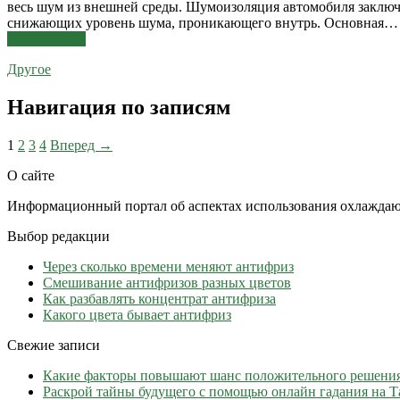
весь шум из внешней среды. Шумоизоляция автомобиля заключа
снижающих уровень шума, проникающего внутрь. Основная…
Читать далее
Другое
Навигация по записям
1
2
3
4
Вперед →
О сайте
Информационный портал об аспектах использования охлаждаю
Выбор редакции
Через сколько времени меняют антифриз
Cмешивание антифризов разных цветов
Как разбавлять концентрат антифриза
Какого цвета бывает антифриз
Свежие записи
Какие факторы повышают шанс положительного решени
Раскрой тайны будущего с помощью онлайн гадания на Т