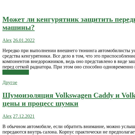
Может ли кенгурятник защитить перед
машины?
Alex
26.01.2022
Нередко при выполнении внешнего тюнинга автомобилисты у
средства кенгурятники. Все дело в том, что это приспособлен
компонентов внедорожников, ведь оно представлено в виде за
перед сеткой радиатора. При этом оно способно одновременн
Читать далее
Другое
Шумоизоляция Volkswagen Caddy и Volk
цены и процесс шумки
Alex
27.12.2021
В обычном автомобиле, если обратить внимание, можно услыша
передаются внутрь салона. Корпус практически не предполагае