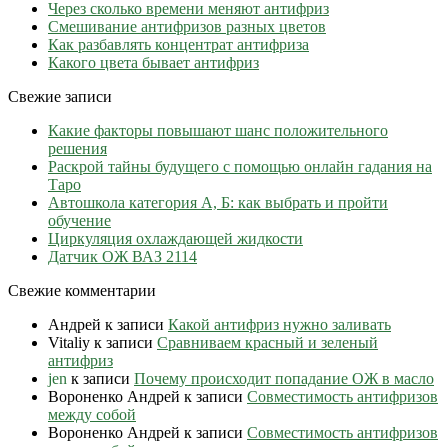
Через сколько времени меняют антифриз
Cмешивание антифризов разных цветов
Как разбавлять концентрат антифриза
Какого цвета бывает антифриз
Свежие записи
Какие факторы повышают шанс положительного
решения
Раскрой тайны будущего с помощью онлайн гадания на
Таро
Автошкола категория А, Б: как выбрать и пройти
обучение
Циркуляция охлаждающей жидкости
Датчик ОЖ ВАЗ 2114
Свежие комментарии
Андрей
к записи
Какой антифриз нужно заливать
Vitaliy
к записи
Сравниваем красный и зеленый
антифриз
jen
к записи
Почему происходит попадание ОЖ в масло
Вороненко Андрей
к записи
Совместимость антифризов
между собой
Вороненко Андрей
к записи
Совместимость антифризов