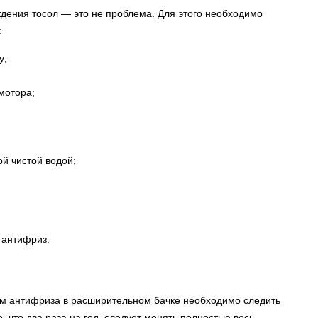
ждения тосол — это не проблема. Для этого необходимо
:
у;
мотора;
й чистой водой;
 антифриз.
ем антифриза в расширительном бачке необходимо следить
то, что два раза на год, следует менять полностью весь