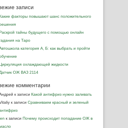
вежие записи
Какие факторы повышают шанс положительного
решения
Раскрой тайны будущего с помощью онлайн
гадания на Таро
Автошкола категория А, Б: как выбрать и пройти
обучение
Циркуляция охлаждающей жидкости
Датчик ОЖ ВАЗ 2114
вежие комментарии
Андрей
к записи
Какой антифриз нужно заливать
Vitaliy
к записи
Сравниваем красный и зеленый
антифриз
jen
к записи
Почему происходит попадание ОЖ в
масло