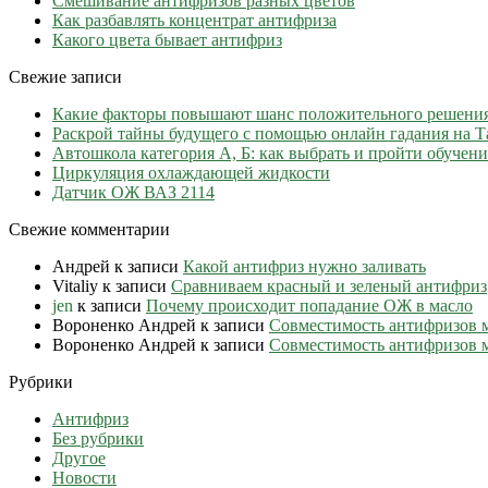
Cмешивание антифризов разных цветов
Как разбавлять концентрат антифриза
Какого цвета бывает антифриз
Свежие записи
Какие факторы повышают шанс положительного решени
Раскрой тайны будущего с помощью онлайн гадания на Т
Автошкола категория А, Б: как выбрать и пройти обучени
Циркуляция охлаждающей жидкости
Датчик ОЖ ВАЗ 2114
Свежие комментарии
Андрей
к записи
Какой антифриз нужно заливать
Vitaliy
к записи
Сравниваем красный и зеленый антифриз
jen
к записи
Почему происходит попадание ОЖ в масло
Вороненко Андрей
к записи
Совместимость антифризов 
Вороненко Андрей
к записи
Совместимость антифризов 
Рубрики
Антифриз
Без рубрики
Другое
Новости