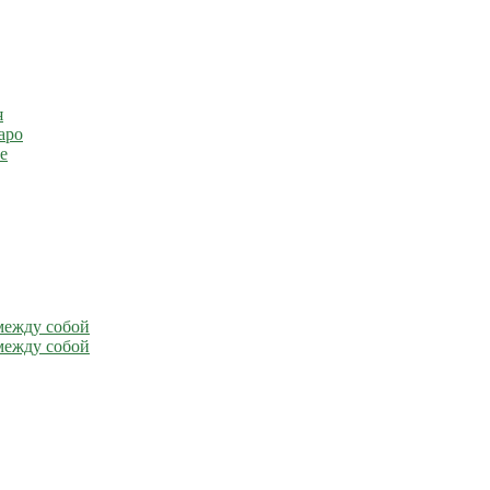
я
аро
е
между собой
между собой