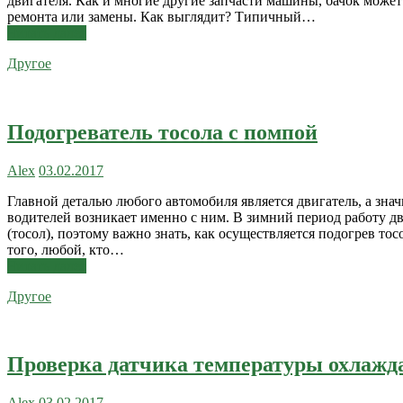
двигателя. Как и многие другие запчасти машины, бачок может 
ремонта или замены. Как выглядит? Типичный…
Читать далее
Другое
Подогреватель тосола с помпой
Alex
03.02.2017
Главной деталью любого автомобиля является двигатель, а знач
водителей возникает именно с ним. В зимний период работу д
(тосол), поэтому важно знать, как осуществляется подогрев тос
того, любой, кто…
Читать далее
Другое
Проверка датчика температуры охлаж
Alex
03.02.2017