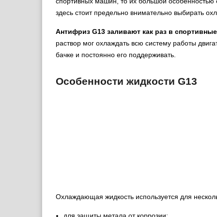
спортивных машин, то их большой особенностью е
здесь стоит предельно внимательно выбирать ох
Антифриз G13 заливают как раз в спортивны
раствор мог охлаждать всю систему работы двиг
бачке и постоянно его поддерживать.
Особенности жидкости G13
Охлаждающая жидкость используется для нескол
для защиты метала от коррозии;