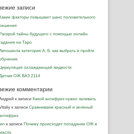
вежие записи
Какие факторы повышают шанс положительного
решения
Раскрой тайны будущего с помощью онлайн
гадания на Таро
Автошкола категория А, Б: как выбрать и пройти
обучение
Циркуляция охлаждающей жидкости
Датчик ОЖ ВАЗ 2114
вежие комментарии
Андрей
к записи
Какой антифриз нужно заливать
Vitaliy
к записи
Сравниваем красный и зеленый
антифриз
jen
к записи
Почему происходит попадание ОЖ в
масло