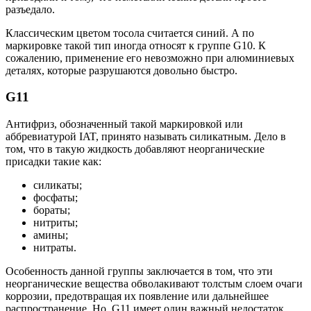
разъедало.
Классическим цветом тосола считается синий. А по
маркировке такой тип иногда относят к группе G10. К
сожалению, применение его невозможно при алюминиевых
деталях, которые разрушаются довольно быстро.
G11
Антифриз, обозначенный такой маркировкой или
аббревиатурой IAT, принято называть силикатным. Дело в
том, что в такую жидкость добавляют неорганические
присадки такие как:
силикаты;
фосфаты;
бораты;
нитриты;
амины;
нитраты.
Особенность данной группы заключается в том, что эти
неорганические вещества обволакивают толстым слоем очаги
коррозии, предотвращая их появление или дальнейшее
распространение. Но, G11 имеет один важный недостаток.