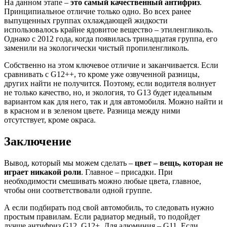
На данном этапе –
это самый качественный антифриз
.
Принципиальное отличие только одно. Во всех ранее
выпущенных группах охлаждающей жидкости
использовалось крайне ядовитое вещество – этиленгликоль.
Однако с 2012 года, когда появилась тринадцатая группа, его
заменили на экологически чистый пропиленгликоль.
Собственно на этом ключевое отличие и заканчивается. Если
сравнивать с G12++, то кроме уже озвученной разницы,
других найти не получится. Поэтому, если водителя волнует
не только качество, но, и экология, то G13 будет идеальным
вариантом как для него, так и для автомобиля. Можно найти и
в красном и в зеленом цвете. Разница между ними
отсутствует, кроме окраса.
Заключение
Вывод, который мы можем сделать –
цвет – вещь, которая не
играет никакой роли
. Главное – присадки. При
необходимости смешивать можно любые цвета, главное,
чтобы они соответствовали одной группе.
А если подбирать под свой автомобиль, то следовать нужно
простым правилам. Если радиатор медный, то подойдет
лучше антифриз G12, G12+. Для алюминия – G11. Если