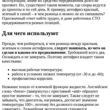
эксплуатации, иначе их средство передвижения долго не
протянет. Но, существуют таким моменты, где споры ведутся
до хрипоты и по сей день. К примеру, антифриз красный,
зеленый и синий – в чем разница и можно ли их смешивать?
Однозначный ответ найти трудно, и даже работники СТО
придерживаются разных позиций.
Для чего используют
Прежде, чем разбираться, в чем разница между красным,
зеленым и синим антифризом,
следует понимать, из чего он
сделан и каково его предназначение
. Требований всего два.
Охлаждать и не замерзать. Поэтому антифриз владеет таким
качествами:
высокая рабочая температура;
работа в условиях низких температур (от -30 и до -60);
профилактика коррозии.
Название пошло от ключевой функции жидкости. Английское
слово «freeze» (замерзнуть) с приставкой «anti» образуют
простое значение – то, что не замерзает. Также следует не
забывать, что двигатель, нагреваясь, достигает значения
температуры 100+, поэтому без должного охлаждения он
«закипает». Дальнейшая эксплуатация становится