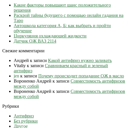
Какие факторы повышают шанс положительного
решения
Раскрой тайны будущего с помощью онлайн гадания на
Таро
Автошкола категория А, Б: как выбрать и пройти
обучение
Циркуляция охлаждающей жидкости
Датчик ОЖ ВАЗ 2114
Свежие комментарии
Андрей
к записи
Какой антифриз нужно заливать
Vitaliy
к записи
Сравниваем красный и зеленый
антифриз
jen
к записи
Почему происходит попадание ОЖ в масло
Вороненко Андрей
к записи
Совместимость антифризов
между собой
Вороненко Андрей
к записи
Совместимость антифризов
между собой
Рубрики
Антифриз
Без рубрики
Другое