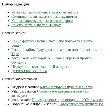
Выбор редакции
Через сколько времени меняют антифриз
Cмешивание антифризов разных цветов
Как разбавлять концентрат антифриза
Какого цвета бывает антифриз
Свежие записи
Какие факторы повышают шанс положительного
решения
Раскрой тайны будущего с помощью онлайн гадания на
Таро
Автошкола категория А, Б: как выбрать и пройти
обучение
Циркуляция охлаждающей жидкости
Датчик ОЖ ВАЗ 2114
Свежие комментарии
Андрей
к записи
Какой антифриз нужно заливать
Vitaliy
к записи
Сравниваем красный и зеленый
антифриз
jen
к записи
Почему происходит попадание ОЖ в масло
Вороненко Андрей
к записи
Совместимость антифризов