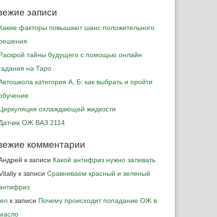
вежие записи
Какие факторы повышают шанс положительного
решения
Раскрой тайны будущего с помощью онлайн
гадания на Таро
Автошкола категория А, Б: как выбрать и пройти
обучение
Циркуляция охлаждающей жидкости
Датчик ОЖ ВАЗ 2114
вежие комментарии
Андрей
к записи
Какой антифриз нужно заливать
Vitaliy
к записи
Сравниваем красный и зеленый
антифриз
jen
к записи
Почему происходит попадание ОЖ в
масло