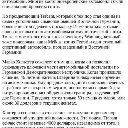
автомобили. Многие восточноевропейские автомобили были
списаны или брошены гнить.
Но процветающий Trabant, который с тех пор стал одним из
самых устойчивых символов бывшей Восточной Германии,
больше не стоит дешево, поскольку Германию захлестывает
волна ностальгии по автомобилям коммунистической эпохи.
То же самое относится и к классическому Wartburg, который
тоже подорожал, как и Melkus, копия Ferrari и единственный
спортивный автомобиль, произведенный в Восточной
Германии.
Марко Хольстер сожалеет о том дне, когда он позволил
ускользнуть ключевой части автомобильной ностальгии по
Германской Демократической Республике. Когда произошло
слияние, 46-летний житель Шверина только начал обучение
на автомеханика. Ему предложили один из оливково-зеленых
«Трабантов» с открытым верхом, используемых армией для
патрулирования опасной для жизни границы, разделяющей
две Германии. Продавец хотел только 50 немецких марок, или
около 30 долларов в текущих деньгах.
Холтер и его коллеги отказались от покупки и до сих пор
сожалеют об упущенной возможности. Эта модель Trabant
сейчас стоит не менее 4000 долларов, независимо от того, в