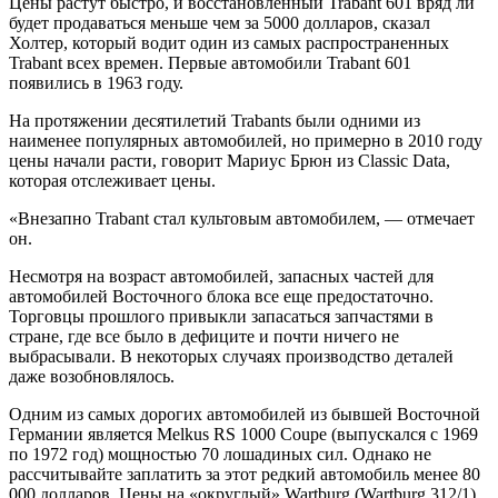
Цены растут быстро, и восстановленный Trabant 601 вряд ли
будет продаваться меньше чем за 5000 долларов, сказал
Холтер, который водит один из самых распространенных
Trabant всех времен. Первые автомобили Trabant 601
появились в 1963 году.
На протяжении десятилетий Trabants были одними из
наименее популярных автомобилей, но примерно в 2010 году
цены начали расти, говорит Мариус Брюн из Classic Data,
которая отслеживает цены.
«Внезапно Trabant стал культовым автомобилем, — отмечает
он.
Несмотря на возраст автомобилей, запасных частей для
автомобилей Восточного блока все еще предостаточно.
Торговцы прошлого привыкли запасаться запчастями в
стране, где все было в дефиците и почти ничего не
выбрасывали. В некоторых случаях производство деталей
даже возобновлялось.
Одним из самых дорогих автомобилей из бывшей Восточной
Германии является Melkus RS 1000 Coupe (выпускался с 1969
по 1972 год) мощностью 70 лошадиных сил. Однако не
рассчитывайте заплатить за этот редкий автомобиль менее 80
000 долларов. Цены на «округлый» Wartburg (Wartburg 312/1)