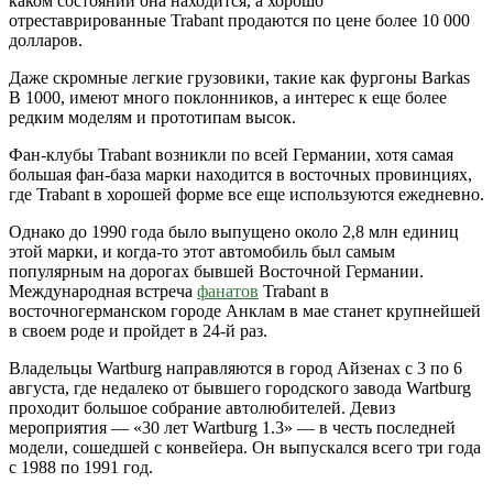
каком состоянии она находится, а хорошо
отреставрированные Trabant продаются по цене более 10 000
долларов.
Даже скромные легкие грузовики, такие как фургоны Barkas
B 1000, имеют много поклонников, а интерес к еще более
редким моделям и прототипам высок.
Фан-клубы Trabant возникли по всей Германии, хотя самая
большая фан-база марки находится в восточных провинциях,
где Trabant в хорошей форме все еще используются ежедневно.
Однако до 1990 года было выпущено около 2,8 млн единиц
этой марки, и когда-то этот автомобиль был самым
популярным на дорогах бывшей Восточной Германии.
Международная встреча
фанатов
Trabant в
восточногерманском городе Анклам в мае станет крупнейшей
в своем роде и пройдет в 24-й раз.
Владельцы Wartburg направляются в город Айзенах с 3 по 6
августа, где недалеко от бывшего городского завода Wartburg
проходит большое собрание автолюбителей. Девиз
мероприятия — «30 лет Wartburg 1.3» — в честь последней
модели, сошедшей с конвейера. Он выпускался всего три года
с 1988 по 1991 год.