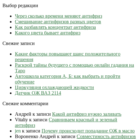
Выбор редакции
Через сколько времени меняют антифриз
Cмешивание антифризов разных цветов
Как разбавлять концентрат антифриза
Какого цвета бывает антифриз
Свежие записи
Какие факторы повышают шанс положительного
решения
Раскрой тайны будущего с помощью онлайн гадания на
Таро
Автошкола категория А, Б: как выбрать и пройти
обучение
Циркуляция охлаждающей жидкости
Датчик ОЖ ВАЗ 2114
Свежие комментарии
Андрей
к записи
Какой антифриз нужно заливать
Vitaliy
к записи
Сравниваем красный и зеленый
антифриз
jen
к записи
Почему происходит попадание ОЖ в масло
Вороненко Андрей
к записи
Совместимость антифризов