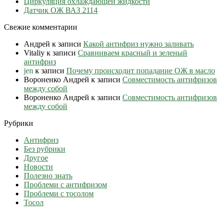
Циркуляция охлаждающей жидкости
Датчик ОЖ ВАЗ 2114
Свежие комментарии
Андрей
к записи
Какой антифриз нужно заливать
Vitaliy
к записи
Сравниваем красный и зеленый
антифриз
jen
к записи
Почему происходит попадание ОЖ в масло
Вороненко Андрей
к записи
Совместимость антифризов
между собой
Вороненко Андрей
к записи
Совместимость антифризов
между собой
Рубрики
Антифриз
Без рубрики
Другое
Новости
Полезно знать
Проблеми с антифризом
Проблеми с тосолом
Тосол