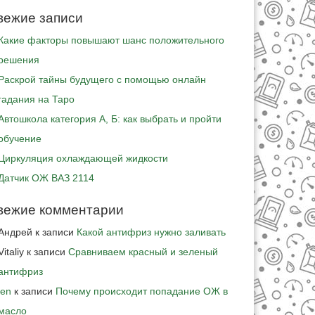
вежие записи
Какие факторы повышают шанс положительного
решения
Раскрой тайны будущего с помощью онлайн
гадания на Таро
Автошкола категория А, Б: как выбрать и пройти
обучение
Циркуляция охлаждающей жидкости
Датчик ОЖ ВАЗ 2114
вежие комментарии
Андрей
к записи
Какой антифриз нужно заливать
Vitaliy
к записи
Сравниваем красный и зеленый
антифриз
jen
к записи
Почему происходит попадание ОЖ в
масло