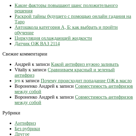
Какие факторы повышают шанс положительного
решения
Раскрой тайны будущего с помощью онлайн гадания на
Таро
Автошкола категория А, Б: как выбрать и пройти
обучение
Циркуляция охлаждающей жидкости
Датчик ОЖ ВАЗ 2114
Свежие комментарии
Андрей
к записи
Какой антифриз нужно заливать
Vitaliy
к записи
Сравниваем красный и зеленый
антифриз
jen
к записи
Почему происходит попадание ОЖ в масло
Вороненко Андрей
к записи
Совместимость антифризов
между собой
Вороненко Андрей
к записи
Совместимость антифризов
между собой
Рубрики
Антифриз
Без рубрики
Другое