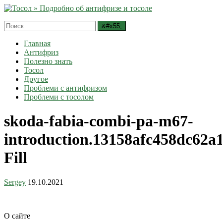
Главная
Антифриз
Полезно знать
Тосол
Другое
Проблеми с антифризом
Проблеми с тосолом
skoda-fabia-combi-pa-m67-
introduction.13158afc458dc62a
Fill
Sergey
19.10.2021
О сайте