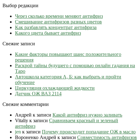
Выбор редакции
Через сколько времени меняют антифриз
Cмешивание антифризов разных цветов
Как разбавлять концентрат антифриза
Какого цвета бывает антифриз
Свежие записи
Какие факторы повышают шанс положительного
решения
Раскрой тайны будущего с помощью онлайн гадания на
Таро
Автошкола категория А, Б: как выбрать и пройти
обучение
Циркуляция охлаждающей жидкости
Датчик ОЖ ВАЗ 2114
Свежие комментарии
Андрей
к записи
Какой антифриз нужно заливать
Vitaliy
к записи
Сравниваем красный и зеленый
антифриз
jen
к записи
Почему происходит попадание ОЖ в масло
Вороненко Андрей
к записи
Совместимость антифризов