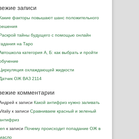
вежие записи
Какие факторы повышают шанс положительного
решения
Раскрой тайны будущего с помощью онлайн
гадания на Таро
Автошкола категория А, Б: как выбрать и пройти
обучение
Циркуляция охлаждающей жидкости
Датчик ОЖ ВАЗ 2114
вежие комментарии
Андрей
к записи
Какой антифриз нужно заливать
Vitaliy
к записи
Сравниваем красный и зеленый
антифриз
jen
к записи
Почему происходит попадание ОЖ в
масло