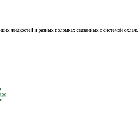
щих жидкостей и разных поломках связанных с системой охлаж
я
аро
е