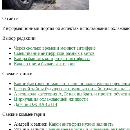
О сайте
Информационный портал об аспектах использования охлаждаю
Выбор редакции
Через сколько времени меняют антифриз
Cмешивание антифризов разных цветов
Как разбавлять концентрат антифриза
Какого цвета бывает антифриз
Свежие записи
Какие факторы повышают шанс положительного решени
Раскрой тайны будущего с помощью онлайн гадания на Т
Автошкола категория А, Б: как выбрать и пройти обучени
Циркуляция охлаждающей жидкости
Датчик ОЖ ВАЗ 2114
Свежие комментарии
Андрей
к записи
Какой антифриз нужно заливать
Vitaliy
к записи
Сравниваем красный и зеленый антифриз