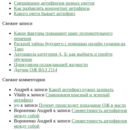
Cмешивание антифризов разных цветов
Как разбавлять концентрат антифриза
Какого цвета бывает антифриз
Свежие записи
Какие факторы повышают шанс положительного
решения
Раскрой тайны будущего с помощью онлайн гадания на
Таро
Автошкола категория А, Б: как выбрать и пройти
обучение
Циркуляция охлаждающей жидкости
Датчик ОЖ ВАЗ 2114
Свежие комментарии
Андрей
к записи
Какой антифриз нужно заливать
Vitaliy
к записи
Сравниваем красный и зеленый
антифриз
jen
к записи
Почему происходит попадание ОЖ в масло
Вороненко Андрей
к записи
Совместимость антифризов
между собой
Вороненко Андрей
к записи
Совместимость антифризов
между собой