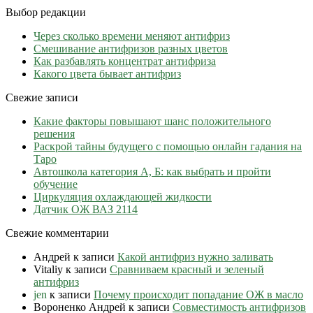
Выбор редакции
Через сколько времени меняют антифриз
Cмешивание антифризов разных цветов
Как разбавлять концентрат антифриза
Какого цвета бывает антифриз
Свежие записи
Какие факторы повышают шанс положительного
решения
Раскрой тайны будущего с помощью онлайн гадания на
Таро
Автошкола категория А, Б: как выбрать и пройти
обучение
Циркуляция охлаждающей жидкости
Датчик ОЖ ВАЗ 2114
Свежие комментарии
Андрей
к записи
Какой антифриз нужно заливать
Vitaliy
к записи
Сравниваем красный и зеленый
антифриз
jen
к записи
Почему происходит попадание ОЖ в масло
Вороненко Андрей
к записи
Совместимость антифризов