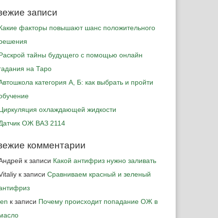
вежие записи
Какие факторы повышают шанс положительного
решения
Раскрой тайны будущего с помощью онлайн
гадания на Таро
Автошкола категория А, Б: как выбрать и пройти
обучение
Циркуляция охлаждающей жидкости
Датчик ОЖ ВАЗ 2114
вежие комментарии
Андрей
к записи
Какой антифриз нужно заливать
Vitaliy
к записи
Сравниваем красный и зеленый
антифриз
jen
к записи
Почему происходит попадание ОЖ в
масло